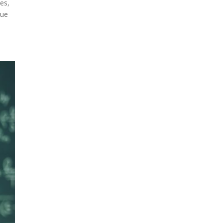
ies,
que