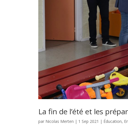
La fin de l’été et les prép
par
Nicolas Merten
|
1 Sep 2021
|
Éducation
,
E