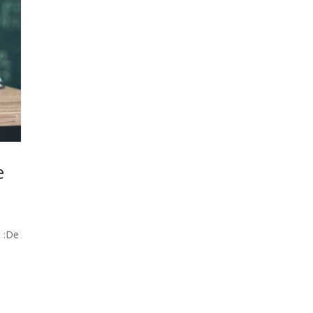
e
 :De