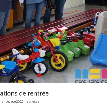
arations de rentrée
nfance
,
ete2020
,
Jeunesse