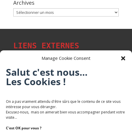
Archives
Archives
LIENS EXTERNES
Manage Cookie Consent
Salut c'est nous...
Les p'tits citoyens de Mont-Saint-Martin
Les Cookies !
Trail Saintmartinois Daniel FEITE
On a pas vraiment attendu d'être sûrs que le contenu de ce site vous
intéresse pour vous déranger.
Karaté Mont Saint Martin
Excusez-nous, mais on aimerait bien vous accompagner pendant votre
Terres de mercy - Complexe sportif
visite...
C'est OK pour vous ?