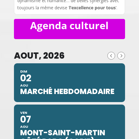
dynamisme et humanité… de belles synergies avec
toujours la même devise ‘
l’excellence pour tous
‘.
Agenda culturel
AOUT, 2026
DIM
02
AOU
MARCHÉ HEBDOMADAIRE
VEN
07
AOU
MONT-SAINT-MARTIN