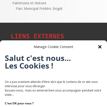
. Patrimoine et Histoire
. Parc Municipal Frédéric Brigidi
LIENS EXTERNES
Manage Cookie Consent
Salut c'est nous...
Les p'tits citoyens de Mont-Saint-Martin
Les Cookies !
Trail Saintmartinois Daniel FEITE
On a pas vraiment attendu d'être sûrs que le contenu de ce site vous
intéresse pour vous déranger.
Karaté Mont Saint Martin
Excusez-nous, mais on aimerait bien vous accompagner pendant votre
Terres de mercy - Complexe sportif
visite...
C'est OK pour vous ?