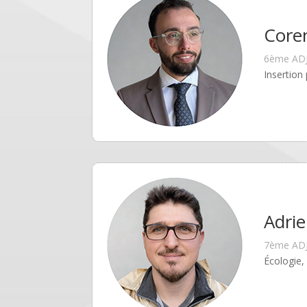
Core
6ème AD
Insertion
Adri
7ème AD
É​cologie