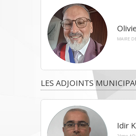
Oliv
MAIRE D
LES ADJOINTS MUNICIP
Idir
2ème AD