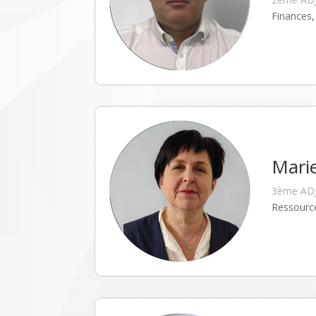
Finances,
Mari
3ème AD
Ressourc