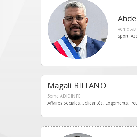
Abde
4ème AD
Sport, As
Magali RIITANO
5ème ADJOINTE
Affaires Sociales, Solidarités, Logements, Pe