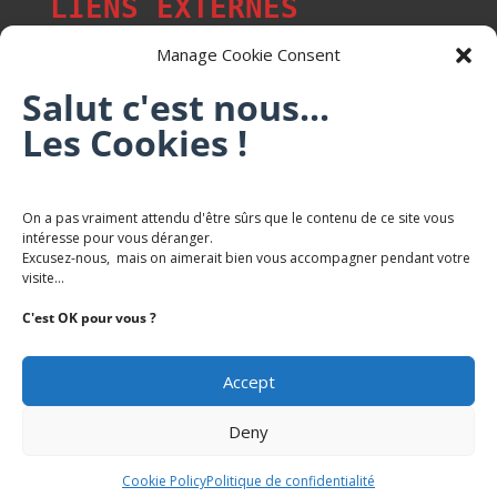
LIENS EXTERNES
Manage Cookie Consent
Salut c'est nous...
Les p'tits citoyens de Mont-Saint-Martin
Les Cookies !
Trail Saintmartinois Daniel FEITE
On a pas vraiment attendu d'être sûrs que le contenu de ce site vous
intéresse pour vous déranger.
Karaté Mont Saint Martin
Excusez-nous, mais on aimerait bien vous accompagner pendant votre
Terres de mercy - Complexe sportif
visite...
C'est OK pour vous ?
Accept
Deny
Copyright Mairie-Montsaintmartin.fr -
Politique de
Confidentialite
Cookie Policy
Politique de confidentialité