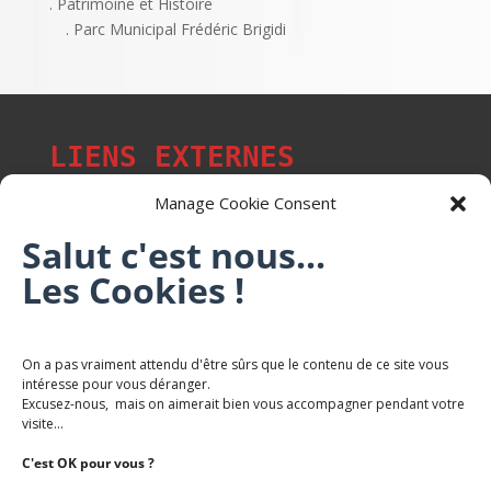
. Patrimoine et Histoire
. Parc Municipal Frédéric Brigidi
LIENS EXTERNES
Manage Cookie Consent
Salut c'est nous...
Les Cookies !
Les p'tits citoyens de Mont-Saint-Martin
Trail Saintmartinois Daniel FEITE
On a pas vraiment attendu d'être sûrs que le contenu de ce site vous
intéresse pour vous déranger.
Karaté Mont Saint Martin
Excusez-nous, mais on aimerait bien vous accompagner pendant votre
Terres de mercy - Complexe sportif
visite...
C'est OK pour vous ?