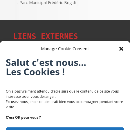
. Parc Municipal Frédéric Brigidi
LIENS EXTERNES
Manage Cookie Consent
Salut c'est nous...
Les Cookies !
Les p'tits citoyens de Mont-Saint-Martin
Trail Saintmartinois Daniel FEITE
On a pas vraiment attendu d'être sûrs que le contenu de ce site vous
intéresse pour vous déranger.
Karaté Mont Saint Martin
Excusez-nous, mais on aimerait bien vous accompagner pendant votre
Terres de mercy - Complexe sportif
visite...
C'est OK pour vous ?