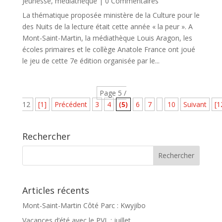
Jeunesse
,
mediatheque
| 0 Commentaires
La thématique proposée ministère de la Culture pour le
des Nuits de la lecture était cette année « la peur ». A
Mont-Saint-Martin, la médiathèque Louis Aragon, les
écoles primaires et le collège Anatole France ont joué
le jeu de cette 7e édition organisée par le...
Page 5 /
12
[1]
Précédent
3
4
(5)
6
7
10
Suivant
[1
Rechercher
Articles récents
Mont-Saint-Martin Côté Parc : Kwyjibo
Vacances d’été avec le PVL : juillet