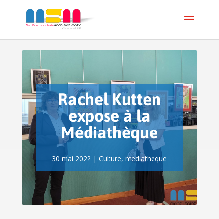
Rachel Kutten
expose à la
Médiathèque
30 mai 2022
|
Culture
,
mediatheque