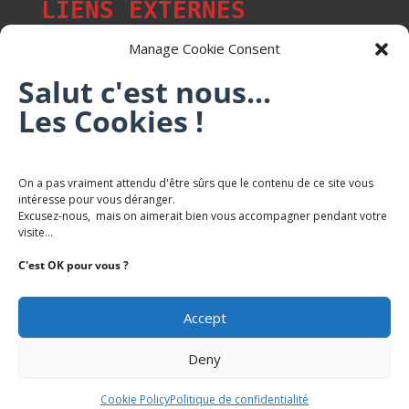
LIENS EXTERNES
Manage Cookie Consent
Salut c'est nous...
Les p'tits citoyens de Mont-Saint-Martin
Les Cookies !
Trail Saintmartinois Daniel FEITE
On a pas vraiment attendu d'être sûrs que le contenu de ce site vous
intéresse pour vous déranger.
Karaté Mont Saint Martin
Excusez-nous, mais on aimerait bien vous accompagner pendant votre
Terres de mercy - Complexe sportif
visite...
C'est OK pour vous ?
Accept
Deny
Copyright Mairie-Montsaintmartin.fr -
Politique de
Confidentialite
Cookie Policy
Politique de confidentialité