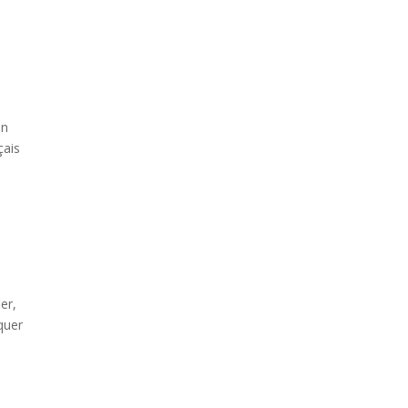
on
çais
er,
quer