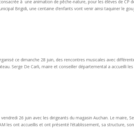
 consacrée à une animation de pêche-nature, pour les élèves de CP d
icipal Brigidi, une centaine d‘enfants vont venir ainsi taquiner le gou
ganisé ce dimanche 28 juin, des rencontres musicales avec différent
eau. Serge De Carli, maire et conseiller départemental a accueilli les
ce vendredi 26 juin avec les dirigeants du magasin Auchan. Le maire, S
M les ont accueillis et ont présenté l‘établissement, sa structure, so