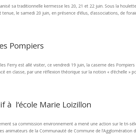
nisé sa traditionnelle kermesse les 20, 21 et 22 juin. Sous la houlett
t tenue, le samedi 20 juin, en présence d‘élus, d‘associations, de fora
des Pompiers
les Ferry est allé visiter, ce vendredi 19 juin, la caserne des Pompiers
 en classe, par une réflexion théorique sur la notion « d‘échelle » p
if à l‘école Marie Loizillon
rement sa commission environnement a mené une action sur le tri-séle
s des animateurs de la Communauté de Commune de l‘Agglomération 