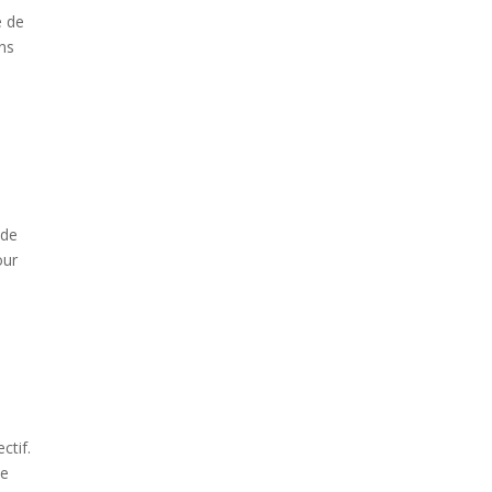
e de
ins
 de
our
ctif.
de