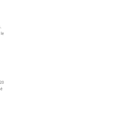
.
 le
 20
té