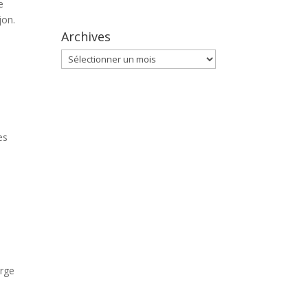
e
jon.
Archives
Archives
es
erge
n