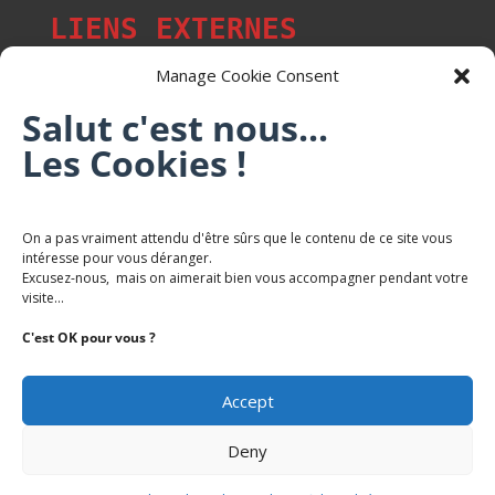
LIENS EXTERNES
Manage Cookie Consent
Salut c'est nous...
Les Cookies !
Les p'tits citoyens de Mont-Saint-Martin
Trail Saintmartinois Daniel FEITE
On a pas vraiment attendu d'être sûrs que le contenu de ce site vous
intéresse pour vous déranger.
Karaté Mont Saint Martin
Excusez-nous, mais on aimerait bien vous accompagner pendant votre
Terres de mercy - Complexe sportif
visite...
C'est OK pour vous ?
Accept
Deny
Copyright Mairie-Montsaintmartin.fr -
Politique de