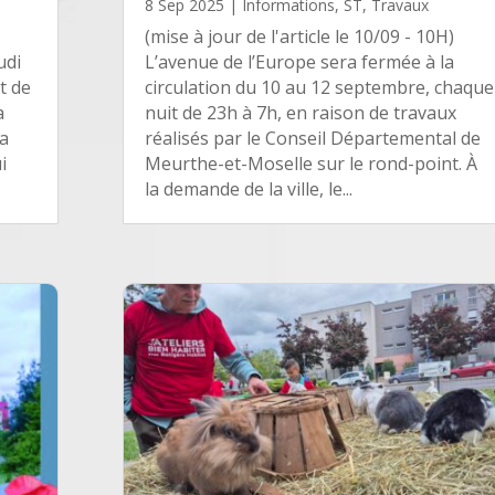
8 Sep 2025
|
Informations
,
ST
,
Travaux
(mise à jour de l'article le 10/09 - 10H)
udi
L’avenue de l’Europe sera fermée à la
t de
circulation du 10 au 12 septembre, chaque
a
nuit de 23h à 7h, en raison de travaux
la
réalisés par le Conseil Départemental de
i
Meurthe-et-Moselle sur le rond-point. À
la demande de la ville, le...