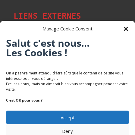
LIENS EXTERNES
Manage Cookie Consent
Salut c'est nous...
Les Cookies !
Les p'tits citoyens de Mont-Saint-Martin
Trail Saintmartinois Daniel FEITE
On a pas vraiment attendu d'être sûrs que le contenu de ce site vous
intéresse pour vous déranger.
Karaté Mont Saint Martin
Excusez-nous, mais on aimerait bien vous accompagner pendant votre
Terres de mercy - Complexe sportif
visite...
C'est OK pour vous ?
Accept
Deny