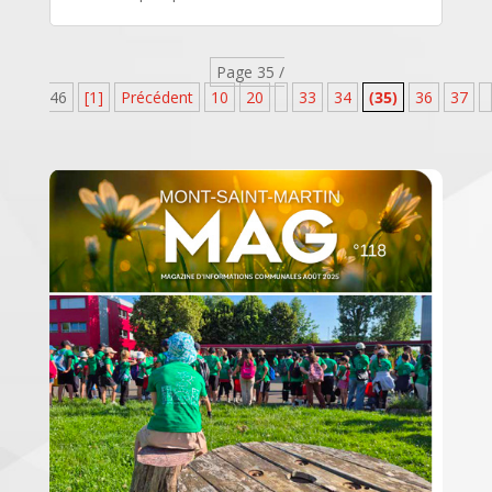
Page 35 /
46
[1]
Précédent
10
20
33
34
(35)
36
37