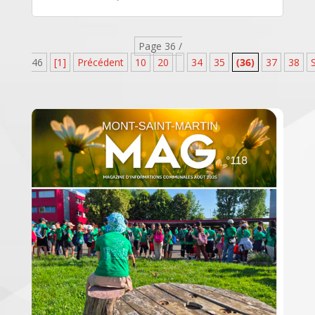
Page 36 /
46
[1]
Précédent
10
20
34
35
(36)
37
38