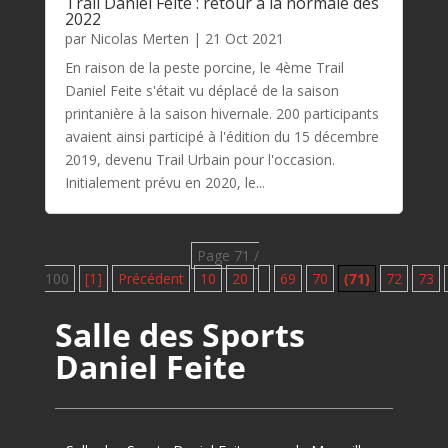
Trail Daniel Feite : retour à la normale dès
2022
par
Nicolas Merten
|
21 Oct 2021
En raison de la peste porcine, le 4ème Trail
Daniel Feite s'était vu déplacé de la saison
printanière à la saison hivernale. 200 participants
avaient ainsi participé à l'édition du 15 décembre
2019, devenu Trail Urbain pour l'occasion.
Initialement prévu en 2020, le...
Page 71 /
100
[1]
Précédent
10
20
69
70
(71)
72
73
Salle des Sports
Daniel Feite