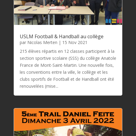
USLM Football & Handball au collège
par
Nicolas Merten
|
15 Nov 2021
215 élèves répartis en 12 classes participent à la
section sportive scolaire (SSS) du collège Anatole
France de Mont-Saint-Martin. Une nouvelle fois,
les conventions entre la ville, le collège et les
clubs sportifs de Football et de Handball ont été
renouvelées (mise...