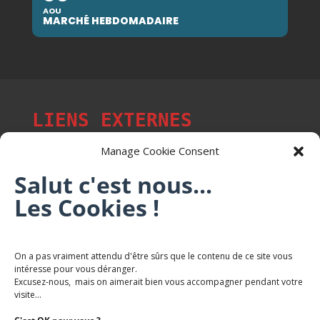
AOU
MARCHÉ HEBDOMADAIRE
LIENS EXTERNES
Manage Cookie Consent
Salut c'est nous...
Les p'tits citoyens de Mont-Saint-Martin
Les Cookies !
Trail Saintmartinois Daniel FEITE
On a pas vraiment attendu d'être sûrs que le contenu de ce site vous
intéresse pour vous déranger.
Karaté Mont Saint Martin
Excusez-nous, mais on aimerait bien vous accompagner pendant votre
Terres de mercy - Complexe sportif
visite...