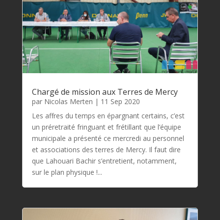
Chargé de mission aux Terres de Mercy
par
Nicolas Merten
|
11 Sep 2020
Les affres du temps en épargnant certains, c’est
un préretraité fringuant et frétillant que l’équipe
municipale a présenté ce mercredi au personnel
et associations des terres de Mercy. Il faut dire
que Lahouari Bachir s’entretient, notamment,
sur le plan physique !...