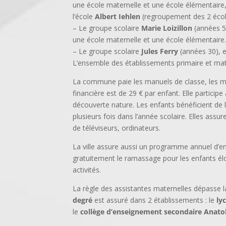
une école maternelle et une école élémentaire,
l’école
Albert Iehlen
(regroupement des 2 écol
– Le groupe scolaire
Marie Loizillon
(années 50
une école maternelle et une école élémentaire
– Le groupe scolaire
Jules Ferry
(années 30), e
L’ensemble des établissements primaire et mat
La commune paie les manuels de classe, les mat
financière est de 29 € par enfant. Elle partici
découverte nature. Les enfants bénéficient de l
plusieurs fois dans l’année scolaire. Elles assu
de téléviseurs, ordinateurs.
La ville assure aussi un programme annuel d’ent
gratuitement le ramassage pour les enfants éloi
activités.
La règle des assistantes maternelles dépasse la
degré
est assuré dans 2 établissements : le
ly
le
collège d’enseignement secondaire Anato