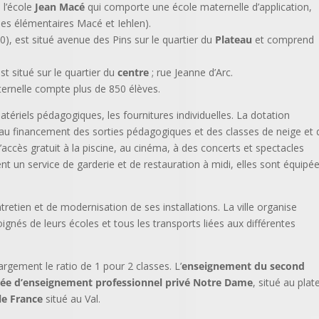
 l’école
Jean Macé
qui comporte une école maternelle d’application,
es élémentaires Macé et Iehlen).
), est situé avenue des Pins sur le quartier du
Plateau
et comprend
.
st situé sur le quartier du
centre
; rue Jeanne d’Arc.
ernelle compte plus de 850 élèves.
ériels pédagogiques, les fournitures individuelles. La dotation
pe au financement des sorties pédagogiques et des classes de neige et 
’accès gratuit à la piscine, au cinéma, à des concerts et spectacles
rent un service de garderie et de restauration à midi, elles sont équipé
retien et de modernisation de ses installations. La ville organise
gnés de leurs écoles et tous les transports liées aux différentes
rgement le ratio de 1 pour 2 classes. L’
enseignement du second
cée d’enseignement professionnel privé Notre Dame
, situé au plat
le France
situé au Val.