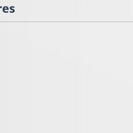
res
ine
École publique – 86 élèves – Zon