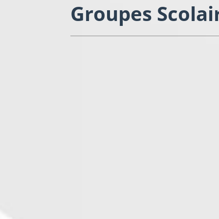
Groupes Scolai
ECOLE Maternelle Jean de La Fonta
Directrice : Nadia MARCHESI
Boulevard du 8 mai 1945
Tél : 03.82.23.35.20