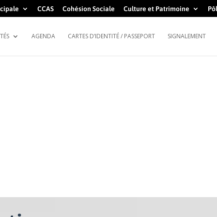
cipale
CCAS
Cohésion Sociale
Culture et Patrimoine
Pôl
TÉS
AGENDA
CARTES D’IDENTITÉ / PASSEPORT
SIGNALEMENT
ESPACE SCOLAIRE