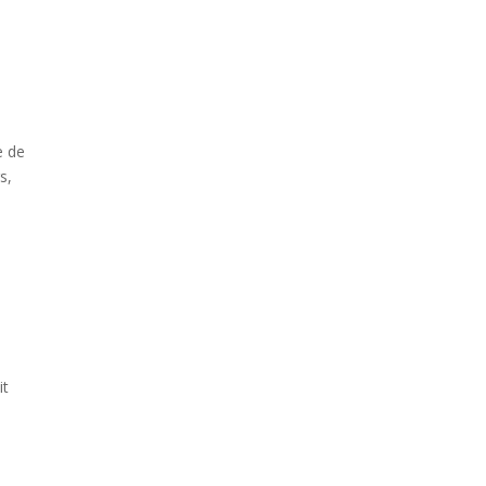
e de
s,
it