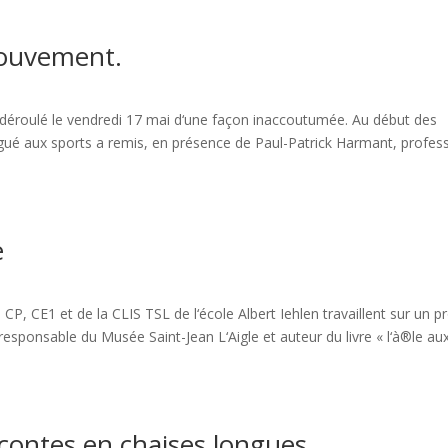
mouvement.
t déroulé le vendredi 17 mai d‘une façon inaccoutumée. Au début des
légué aux sports a remis, en présence de Paul-Patrick Harmant, profes
e
 CP, CE1 et de la CLIS TSL de l‘école Albert Iehlen travaillent sur un p
responsable du Musée Saint-Jean L‘Aigle et auteur du livre « l‘à®le au
 contes en chaises longues