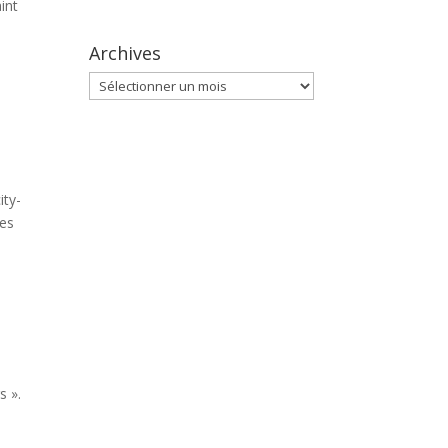
int
Archives
Archives
ity-
tes
s ».