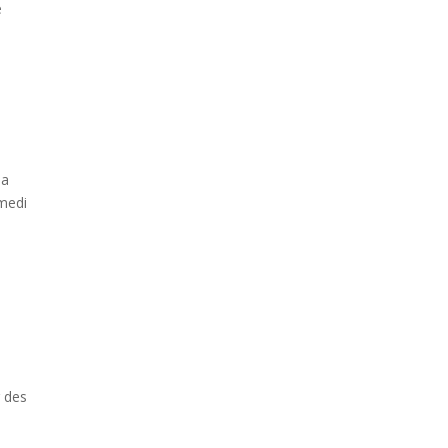
e
la
amedi
r des