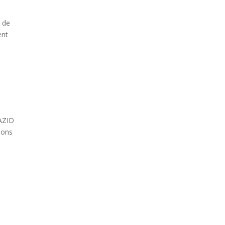
t de
ent
YAZID
ions