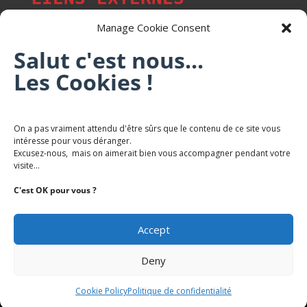
Manage Cookie Consent
Salut c'est nous...
Les p'tits citoyens de Mont-Saint-Martin
Les Cookies !
Trail Saintmartinois Daniel FEITE
On a pas vraiment attendu d'être sûrs que le contenu de ce site vous
intéresse pour vous déranger.
Karaté Mont Saint Martin
Excusez-nous, mais on aimerait bien vous accompagner pendant votre
Terres de mercy - Complexe sportif
visite...
C'est OK pour vous ?
Accept
Deny
Copyright Mairie-Montsaintmartin.fr -
Politique de
Confidentialite
Cookie Policy
Politique de confidentialité