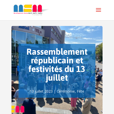
Rassemblement
républicain et
festivités du 13
juillet
13 juillet 2023
|
Cérémonie
,
Fête