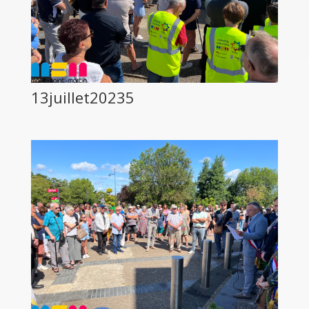
13juillet20235