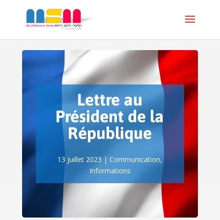
Lettre au
Président de la
République
13 juillet 2023
|
Communication
,
Informations