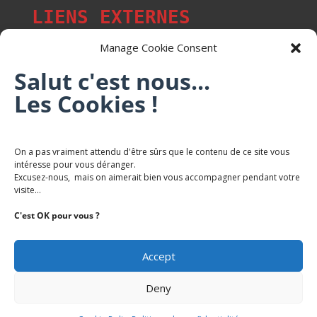
LIENS EXTERNES
Manage Cookie Consent
Salut c'est nous...
Les p'tits citoyens de Mont-Saint-Martin
Les Cookies !
Trail Saintmartinois Daniel FEITE
On a pas vraiment attendu d'être sûrs que le contenu de ce site vous
intéresse pour vous déranger.
Karaté Mont Saint Martin
Excusez-nous, mais on aimerait bien vous accompagner pendant votre
Terres de mercy - Complexe sportif
visite...
C'est OK pour vous ?
Accept
Deny
Copyright Mairie-Montsaintmartin.fr -
Politique de