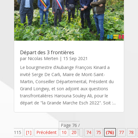
Départ des 3 frontières
par
Nicolas Merten
|
15 Sep 2021
Le bourgmestre d’Aubange François Kinard a
invité Serge De Carli, Maire de Mont-Saint-
Martin, Conseiller Départemental, Président du
Grand Longwy, et son adjoint aux questions
transfrontalières Harouna Souley Ali, pour le
départ de "la Grande Marche Esch 2022". Soit :...
Page 76 /
115
[1]
Précédent
10
20
74
75
(76)
77
78