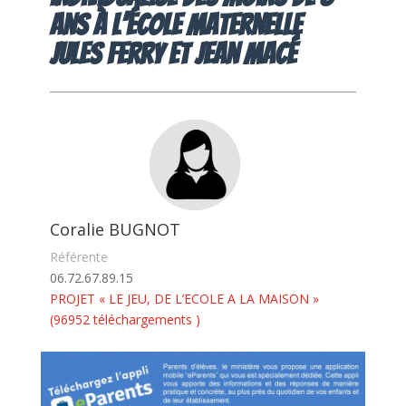
ans à l’école Maternelle
Jules FERRY et Jean Macé
Coralie BUGNOT
Référente
06.72.67.89.15
PROJET « LE JEU, DE L’ECOLE A LA MAISON »
(96952 téléchargements )