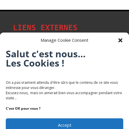
LIENS EXTERNES
Manage Cookie Consent
Salut c'est nous...
Les p'tits citoyens de Mont-Saint-Martin
Les Cookies !
Trail Saintmartinois Daniel FEITE
On a pas vraiment attendu d'être sûrs que le contenu de ce site vous
intéresse pour vous déranger.
Karaté Mont Saint Martin
Excusez-nous, mais on aimerait bien vous accompagner pendant votre
Terres de mercy - Complexe sportif
visite...
C'est OK pour vous ?
Accept