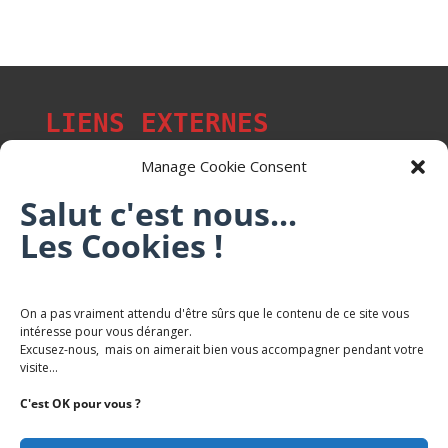
LIENS EXTERNES
Manage Cookie Consent
Salut c'est nous...
Les p'tits citoyens de Mont-Saint-Martin
Les Cookies !
Trail Saintmartinois Daniel FEITE
On a pas vraiment attendu d'être sûrs que le contenu de ce site vous
intéresse pour vous déranger.
Karaté Mont Saint Martin
Excusez-nous, mais on aimerait bien vous accompagner pendant votre
Terres de mercy - Complexe sportif
visite...
C'est OK pour vous ?