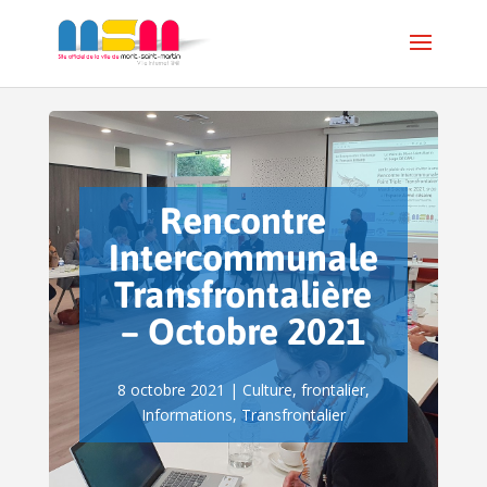
Rencontre
Intercommunale
Transfrontalière
– Octobre 2021
8 octobre 2021
|
Culture
,
frontalier
,
Informations
,
Transfrontalier