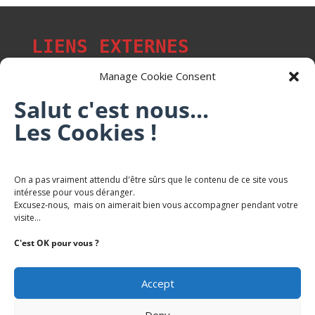
LIENS EXTERNES
Manage Cookie Consent
Salut c'est nous...
Les p'tits citoyens de Mont-Saint-Martin
Les Cookies !
Trail Saintmartinois Daniel FEITE
On a pas vraiment attendu d'être sûrs que le contenu de ce site vous
intéresse pour vous déranger.
Karaté Mont Saint Martin
Excusez-nous, mais on aimerait bien vous accompagner pendant votre
Terres de mercy - Complexe sportif
visite...
C'est OK pour vous ?
Accept
Deny