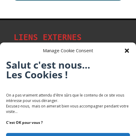
LIENS EXTERNES
Manage Cookie Consent
Salut c'est nous...
Les p'tits citoyens de Mont-Saint-Martin
Les Cookies !
Trail Saintmartinois Daniel FEITE
On a pas vraiment attendu d'être sûrs que le contenu de ce site vous
intéresse pour vous déranger.
Karaté Mont Saint Martin
Excusez-nous, mais on aimerait bien vous accompagner pendant votre
Terres de mercy - Complexe sportif
visite...
C'est OK pour vous ?