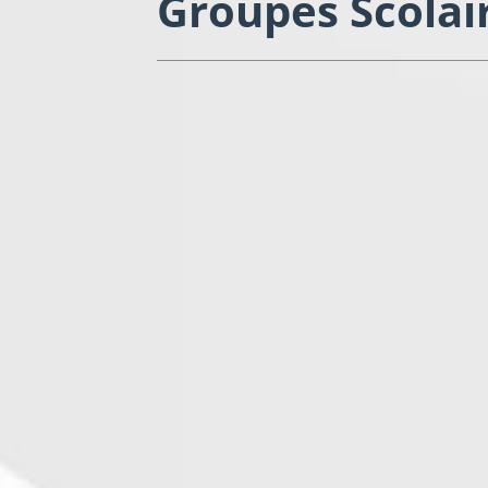
Groupes Scolai
ECOLE Maternelle Jean de La Fonta
Directrice : Nadia MARCHESI
Boulevard du 8 mai 1945
Tél : 03.82.23.35.20