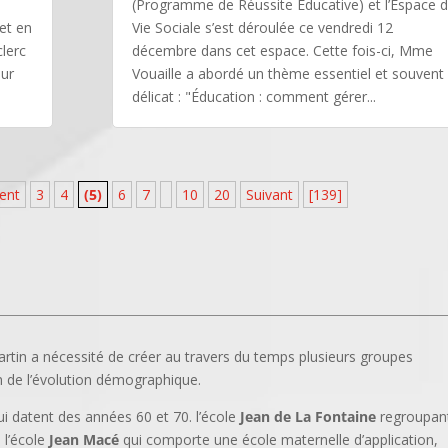
(Programme de Réussite Educative) et l’Espace 
et en
Vie Sociale s’est déroulée ce vendredi 12
lerc
décembre dans cet espace. Cette fois-ci, Mme
sur
Vouaille a abordé un thème essentiel et souvent
délicat : "Éducation : comment gérer...
ent
3
4
(5)
6
7
10
20
Suivant
[139]
Martin a nécessité de créer au travers du temps plusieurs groupes
on de l’évolution démographique.
i datent des années 60 et 70. l’école
Jean de La Fontaine
regroupan
 l’école
Jean Macé
qui comporte une école maternelle d’application,