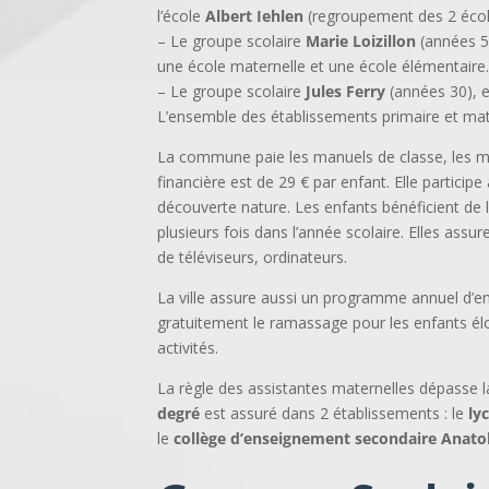
l’école
Albert Iehlen
(regroupement des 2 écol
– Le groupe scolaire
Marie Loizillon
(années 50
une école maternelle et une école élémentaire
– Le groupe scolaire
Jules Ferry
(années 30), e
L’ensemble des établissements primaire et mat
La commune paie les manuels de classe, les mat
financière est de 29 € par enfant. Elle partici
découverte nature. Les enfants bénéficient de l
plusieurs fois dans l’année scolaire. Elles assu
de téléviseurs, ordinateurs.
La ville assure aussi un programme annuel d’ent
gratuitement le ramassage pour les enfants éloi
activités.
La règle des assistantes maternelles dépasse la
degré
est assuré dans 2 établissements : le
ly
le
collège d’enseignement secondaire Anato