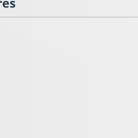
res
ine
École publique – 86 élèves – Zon