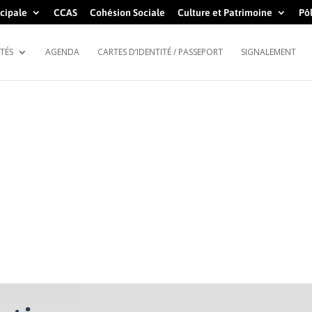
cipale
CCAS
Cohésion Sociale
Culture et Patrimoine
Pôl
TÉS
AGENDA
CARTES D’IDENTITÉ / PASSEPORT
SIGNALEMENT
ESPACE SCOLAIRE