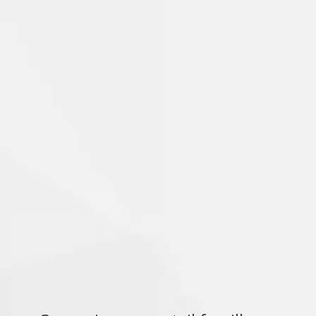
Collège Anatole France
Principal : Patrick HUMBERT
21 rue de LILLE
Tél : 03.82.23.20.71
Établissement publique – Zone B