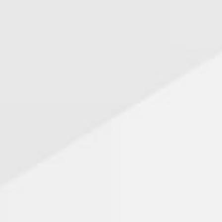
ECOLE Elémentaire Jean de La Fontaine
Directeur: Eric ROUBLOT
Bd. du 8 mai 1945
Tél : 03.82.23.27.00
École publique – 134 élèves – Zone B