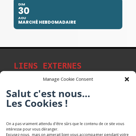
DIM
30
AOU
MARCHÉ HEBDOMADAIRE
LIENS EXTERNES
Manage Cookie Consent
Salut c'est nous...
Les p'tits citoyens de Mont-Saint-Martin
Les Cookies !
Trail Saintmartinois Daniel FEITE
On a pas vraiment attendu d'être sûrs que le contenu de ce site vous
intéresse pour vous déranger.
Karaté Mont Saint Martin
Excusez-nous, mais on aimerait bien vous accompagner pendant votre