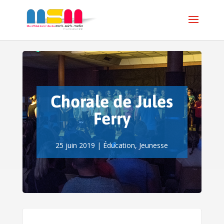
Chorale de Jules
Ferry
25 juin 2019
|
Éducation
,
Jeunesse