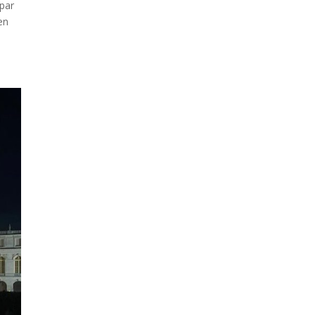
 par
en