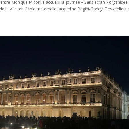
 centre Monique Miconi a accueilli la journée « Sans écran » organisée
la ville, et l’école maternelle Jacqueline Brigidi-Godey. Des ateliers 