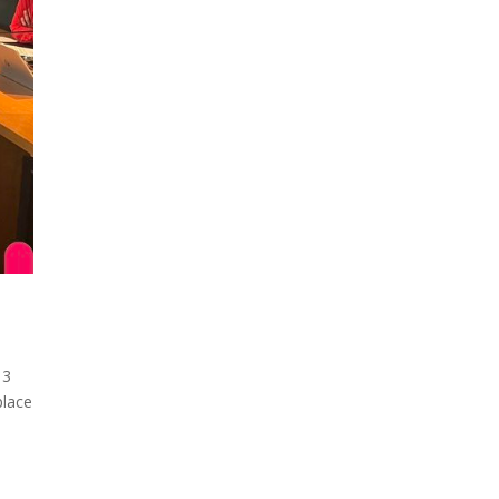
 3
place