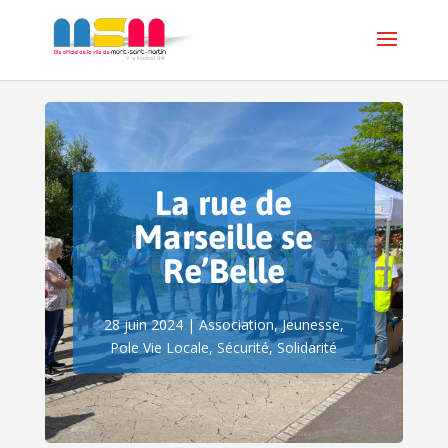
La rue de
Marseille se
Re’Belle
28 juin 2024
|
Association
,
Jeunesse
,
Pole Vie Locale
,
Sécurité
,
Solidarité