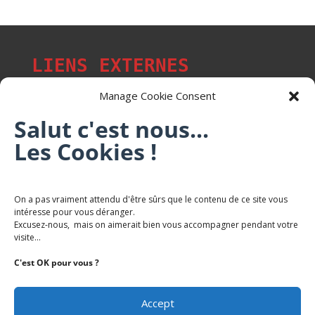
LIENS EXTERNES
Manage Cookie Consent
Salut c'est nous...
Les p'tits citoyens de Mont-Saint-Martin
Les Cookies !
Trail Saintmartinois Daniel FEITE
On a pas vraiment attendu d'être sûrs que le contenu de ce site vous
intéresse pour vous déranger.
Karaté Mont Saint Martin
Excusez-nous, mais on aimerait bien vous accompagner pendant votre
Terres de mercy - Complexe sportif
visite...
C'est OK pour vous ?
Accept