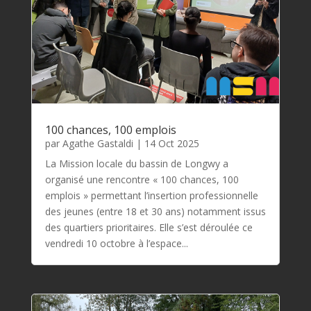
100 chances, 100 emplois
par
Agathe Gastaldi
|
14 Oct 2025
La Mission locale du bassin de Longwy a
organisé une rencontre « 100 chances, 100
emplois » permettant l’insertion professionnelle
des jeunes (entre 18 et 30 ans) notamment issus
des quartiers prioritaires. Elle s’est déroulée ce
vendredi 10 octobre à l’espace...