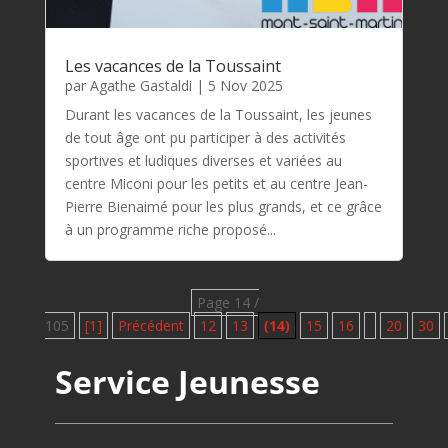
Les vacances de la Toussaint
par
Agathe Gastaldi
|
5 Nov 2025
Durant les vacances de la Toussaint, les jeunes
de tout âge ont pu participer à des activités
sportives et ludiques diverses et variées au
centre Miconi pour les petits et au centre Jean-
Pierre Bienaimé pour les plus grands, et ce grâce
à un programme riche proposé...
Page 14 /
105
[1]
Précédent
12
13
(14)
15
16
20
30
Service Jeunesse