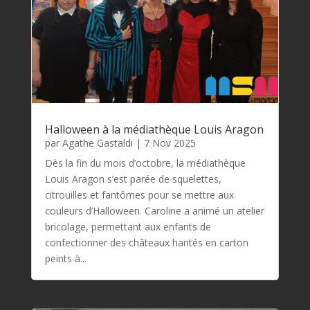
Halloween à la médiathèque Louis Aragon
par
Agathe Gastaldi
|
7 Nov 2025
Dès la fin du mois d’octobre, la médiathèque
Louis Aragon s’est parée de squelettes,
citrouilles et fantômes pour se mettre aux
couleurs d’Halloween. Caroline a animé un atelier
bricolage, permettant aux enfants de
confectionner des châteaux hantés en carton
peints à...