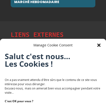
MARCHÉ HEBDOMADAIRE
LIENS EXTERNES
Manage Cookie Consent
Salut c'est nous...
Les p'tits citoyens de Mont-Saint-Martin
Les Cookies !
Trail Saintmartinois Daniel FEITE
On a pas vraiment attendu d'être sûrs que le contenu de ce site vous
intéresse pour vous déranger.
Karaté Mont Saint Martin
Excusez-nous, mais on aimerait bien vous accompagner pendant votre
Terres de mercy - Complexe sportif
visite...
C'est OK pour vous ?