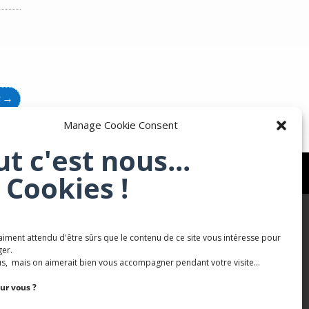
t
→
Manage Cookie Consent
ut c'est nous...
 Cookies !
aiment attendu d'être sûrs que le contenu de ce site vous intéresse pour
Karaté Mont Saint Martin
er.
s, mais on aimerait bien vous accompagner pendant votre visite...
Terres de mercy - Complexe sportif
ur vous ?