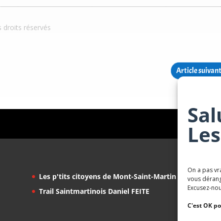
s droits réservés
Article suivan
Sal
Les
On a pas vr
Les p'tits citoyens de Mont-Saint-Martin
vous dérang
Excusez-nou
Trail Saintmartinois Daniel FEITE
C'est OK po