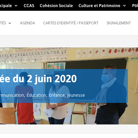
cipale
CCAS
Cohésion Sociale
Culture et Patrimoine
Pôl
TÉS
AGENDA
CARTES D’IDENTITÉ / PASSEPORT
SIGNALEMENT
ée du 2 juin 2020
munication
,
Éducation
,
Enfance
,
Jeunesse