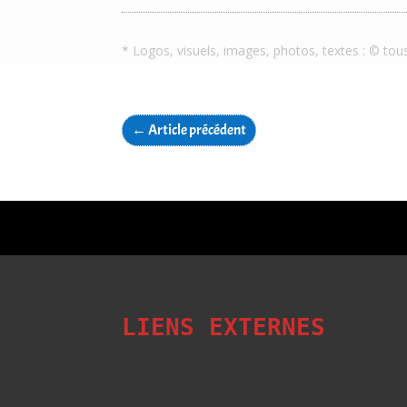
* Logos, visuels, images, photos, textes : © tou
←
Article précédent
LIENS EXTERNES