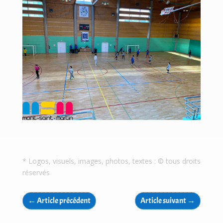
* Logos, visuels, images, photos, textes : © tous droits
réservés
←
Article précédent
Article suivant
→