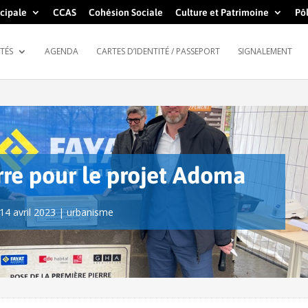
cipale
CCAS
Cohésion Sociale
Culture et Patrimoine
Pôl
TÉS
AGENDA
CARTES D’IDENTITÉ / PASSEPORT
SIGNALEMENT
rre pour le projet Adoma
14 avril 2023
|
urbanisme