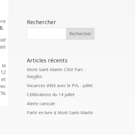
ère
Rechercher
li
.
tait
ais
Articles récents
 la
Mont-Saint-Martin Côté Parc :
 12
Kwyjibo
 et
Vacances d’été avec le PVL : juillet
vec
ils
Célébrations du 14 juillet
Alerte canicule
Partir en livre à Mont-Saint-Martin