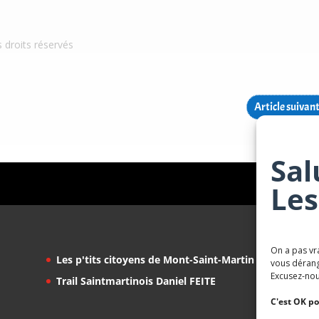
s droits réservés
Article suivan
Sal
Les
On a pas vr
Les p'tits citoyens de Mont-Saint-Martin
vous dérang
Excusez-nou
Trail Saintmartinois Daniel FEITE
C'est OK po