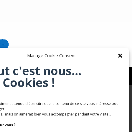
t
→
Manage Cookie Consent
ut c'est nous...
 Cookies !
aiment attendu d'être sûrs que le contenu de ce site vous intéresse pour
Karaté Mont Saint Martin
er.
s, mais on aimerait bien vous accompagner pendant votre visite...
Terres de mercy - Complexe sportif
ur vous ?