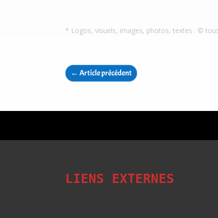
* Logos, visuels, images, photos, textes : © tou
←
Article précédent
LIENS EXTERNES