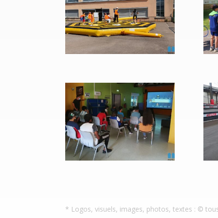
* Logos, visuels, images, photos, textes : © tou