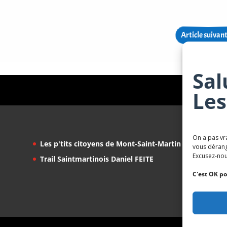
Article suivan
Sal
Les
On a pas vr
Les p'tits citoyens de Mont-Saint-Martin
vous dérang
Excusez-nou
Trail Saintmartinois Daniel FEITE
C'est OK po