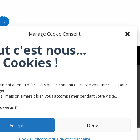
t
→
Manage Cookie Consent
ut c'est nous...
 Cookies !
aiment attendu d'être sûrs que le contenu de ce site vous intéresse pour
Karaté Mont Saint Martin
er.
s, mais on aimerait bien vous accompagner pendant votre visite...
Terres de mercy - Complexe sportif
ur vous ?
Accept
Deny
Cookie Policy
Politique de confidentialité