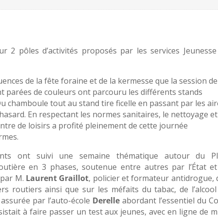
r 2 pôles d’activités proposés par les services Jeunesse
fluences de la fête foraine et de la kermesse que la session de
ant parées de couleurs ont parcouru les différents stands
u chamboule tout au stand tire ficelle en passant par les ai
u hasard. En respectant les normes sanitaires, le nettoyage et
ntre de loisirs a profité pleinement de cette journée
rmes.
cents ont suivi une semaine thématique autour du P
outière en 3 phases, soutenue entre autres par l’État et
 par M.
Laurent Graillot
, policier et formateur antidrogue, 
rs routiers ainsi que sur les méfaits du tabac, de l’alcool
 assurée par l’auto-école
Derelle
abordant l’essentiel du C
sistait à faire passer un test aux jeunes, avec en ligne de m