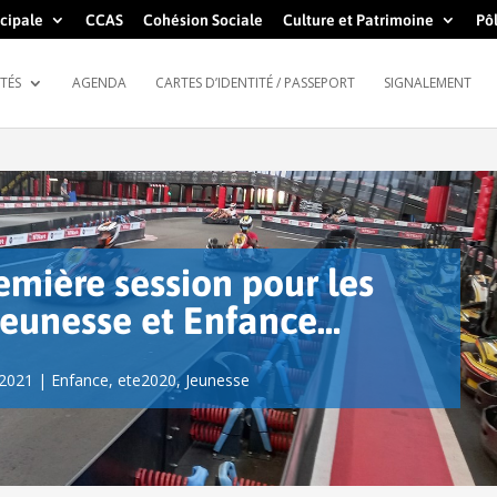
cipale
CCAS
Cohésion Sociale
Culture et Patrimoine
Pôl
TÉS
AGENDA
CARTES D’IDENTITÉ / PASSEPORT
SIGNALEMENT
remière session pour les
Jeunesse et Enfance…
 2021
|
Enfance
,
ete2020
,
Jeunesse