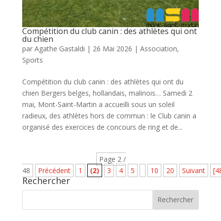
Compétition du club canin : des athlètes qui ont
du chien
par
Agathe Gastaldi
|
26 Mai 2026
|
Association
,
Sports
Compétition du club canin : des athlètes qui ont du
chien Bergers belges, hollandais, malinois… Samedi 2
mai, Mont-Saint-Martin a accueilli sous un soleil
radieux, des athlètes hors de commun : le Club canin a
organisé des exercices de concours de ring et de...
Page 2 /
48
Précédent
1
(2)
3
4
5
10
20
Suivant
[4
Rechercher