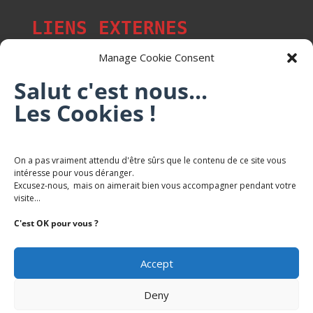
LIENS EXTERNES
Manage Cookie Consent
Salut c'est nous...
Les p'tits citoyens de Mont-Saint-Martin
Les Cookies !
Trail Saintmartinois Daniel FEITE
On a pas vraiment attendu d'être sûrs que le contenu de ce site vous
intéresse pour vous déranger.
Karaté Mont Saint Martin
Excusez-nous, mais on aimerait bien vous accompagner pendant votre
Terres de mercy - Complexe sportif
visite...
C'est OK pour vous ?
Accept
Deny
Copyright Mairie-Montsaintmartin.fr -
Politique de