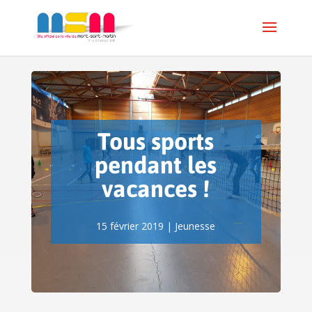
Tous sports
pendant les
vacances !
15 février 2019
|
Jeunesse