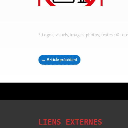
* Logos, visuels, images, photos, textes : © tou
←
Article précédent
LIENS EXTERNES