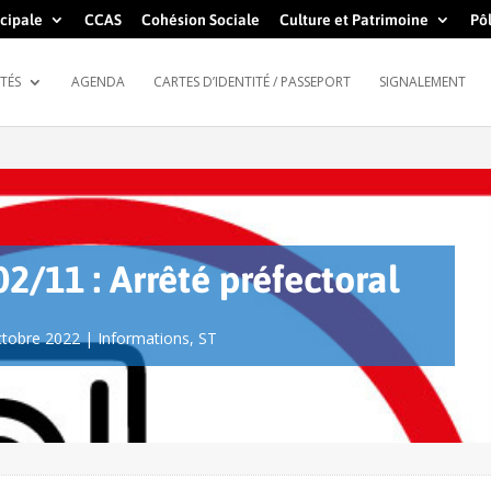
cipale
CCAS
Cohésion Sociale
Culture et Patrimoine
Pôl
TÉS
AGENDA
CARTES D’IDENTITÉ / PASSEPORT
SIGNALEMENT
2/11 : Arrêté préfectoral
ctobre 2022
|
Informations
,
ST