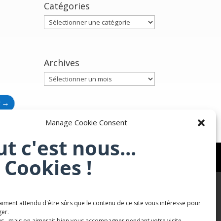
Catégories
Catégories
Archives
Archives
t
→
Manage Cookie Consent
ut c'est nous...
 Cookies !
aiment attendu d'être sûrs que le contenu de ce site vous intéresse pour
Karaté Mont Saint Martin
er.
s, mais on aimerait bien vous accompagner pendant votre visite...