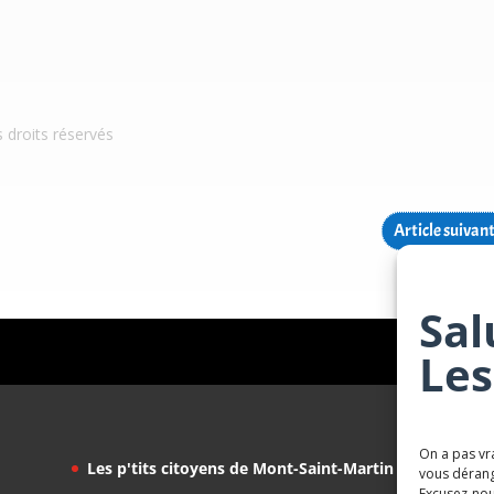
s droits réservés
Article suivan
Sal
Les
On a pas vr
Les p'tits citoyens de Mont-Saint-Martin
vous dérang
Excusez-nou