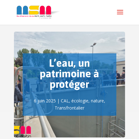
L’eau, un
patrimoine à
protéger
6 juin 2025
|
CAL
,
écologie
,
nature
,
Transfrontalier