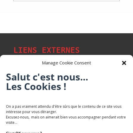
LIENS EXTERNES
Manage Cookie Consent
Salut c'est nous...
Les Cookies !
Les p'tits citoyens de Mont-Saint-Martin
Trail Saintmartinois Daniel FEITE
On a pas vraiment attendu d'être sûrs que le contenu de ce site vous
intéresse pour vous déranger.
Karaté Mont Saint Martin
Excusez-nous, mais on aimerait bien vous accompagner pendant votre
Terres de mercy - Complexe sportif
visite...