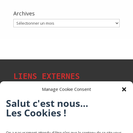
Archives
Archives
LIENS EXTERNES
Manage Cookie Consent
Salut c'est nous...
Les p'tits citoyens de Mont-Saint-Martin
Les Cookies !
Trail Saintmartinois Daniel FEITE
On a pas vraiment attendu d'être sûrs que le contenu de ce site vous