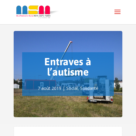
Entraves à
l’autisme
7 août 2019
|
Social
,
Solidarité