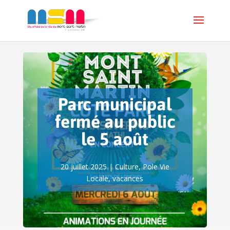
Parc municipal
fermé au public
le 5 août
20 juillet 2025
|
Culture
,
Pole Vie
Locale
,
vacances