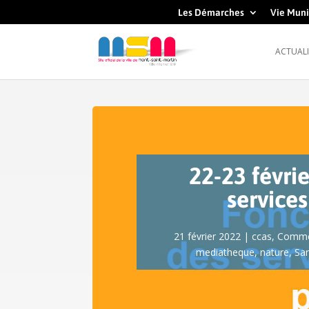
Les Démarches
Vie Muni
ACTUALI
22-23 févri
service
21 février 2022
|
ccas
,
Commé
mediatheque
,
nature
,
Sa