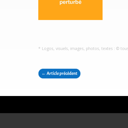
* Logos, visuels, images, photos, textes : © tou
←
Article précédent