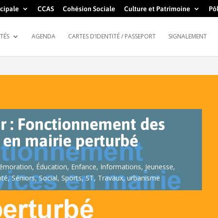
cipale
CCAS
Cohésion Sociale
Culture et Patrimoine
Pôl
TÉS
AGENDA
CARTES D’IDENTITÉ / PASSEPORT
SIGNALEMENT
er : Fonctionnement des
s en mairie perturbé
moration
,
Éducation
,
Enfance
,
Informations
,
Jeunesse
,
nté
,
Séniors
,
Social
,
Sports
,
ST
,
Travaux
,
urbanisme