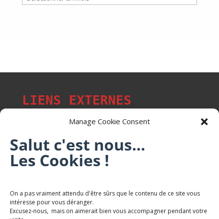
LIENS EXTERNES
Manage Cookie Consent
Salut c'est nous...
Les p'tits citoyens de Mont-Saint-Martin
Les Cookies !
Trail Saintmartinois Daniel FEITE
On a pas vraiment attendu d'être sûrs que le contenu de ce site vous
intéresse pour vous déranger.
Karaté Mont Saint Martin
Excusez-nous, mais on aimerait bien vous accompagner pendant votre
Terres de mercy - Complexe sportif