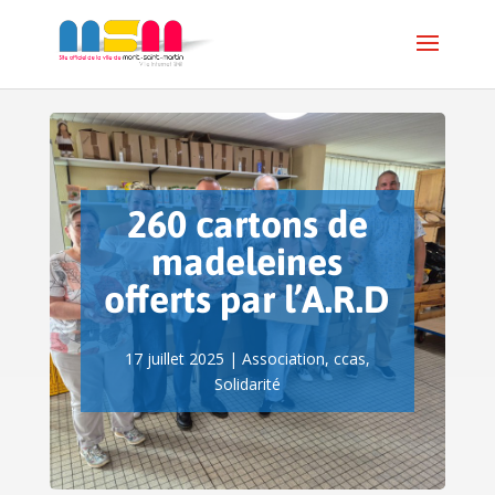
260 cartons de
madeleines
offerts par l’A.R.D
17 juillet 2025
|
Association
,
ccas
,
Solidarité