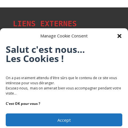
LIENS EXTERNES
Manage Cookie Consent
Salut c'est nous...
Les Cookies !
Les p'tits citoyens de Mont-Saint-Martin
Trail Saintmartinois Daniel FEITE
On a pas vraiment attendu d'être sûrs que le contenu de ce site vous
intéresse pour vous déranger.
Karaté Mont Saint Martin
Excusez-nous, mais on aimerait bien vous accompagner pendant votre
Terres de mercy - Complexe sportif
visite...
C'est OK pour vous ?
Accept