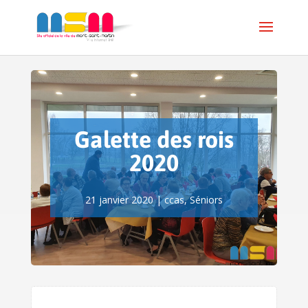
Galette des rois
2020
21 janvier 2020
|
ccas
,
Séniors