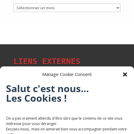
Archives
LIENS EXTERNES
Manage Cookie Consent
Salut c'est nous...
Les p'tits citoyens de Mont-Saint-Martin
Les Cookies !
Trail Saintmartinois Daniel FEITE
On a pas vraiment attendu d'être sûrs que le contenu de ce site vous
intéresse pour vous déranger.
Karaté Mont Saint Martin
Excusez-nous, mais on aimerait bien vous accompagner pendant votre
Terres de mercy - Complexe sportif