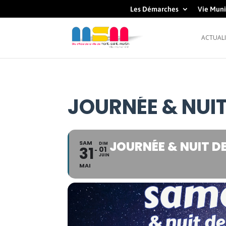
Les Démarches
Vie Muni
ACTUALI
JOURNÉE & NUI
JOURNÉE & NUIT D
SAM
DIM
31
01
JUIN
MAI