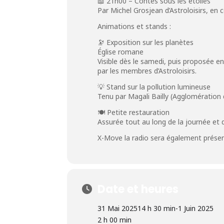
📖 21h00 – Contes sous les étoiles
Par Michel Grosjean d’Astroloisirs, en 
Animations et stands :
🔭 Exposition sur les planètes
Église romane
Visible dès le samedi, puis proposée en
par les membres d’Astroloisirs.
💡 Stand sur la pollution lumineuse
Tenu par Magali Bailly (Agglomération
🍽️ Petite restauration
Assurée tout au long de la journée et 
X-Move la radio sera également prése
Date et heures
31 Mai 2025
14 h 30 min
-
1 Juin 2025
2 h 00 min