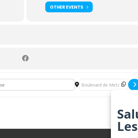
OTHER EVENTS
 & Nuit de l’Astronomie [BMUVmnFuS]
Destination Address - Journé
Sal
Les